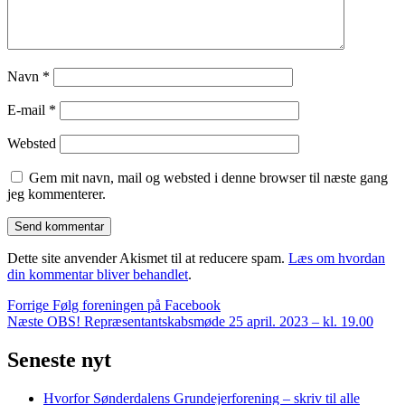
Navn
*
E-mail
*
Websted
Gem mit navn, mail og websted i denne browser til næste gang
jeg kommenterer.
Dette site anvender Akismet til at reducere spam.
Læs om hvordan
din kommentar bliver behandlet
.
Indlægsnavigation
Forrige
Forrige
Følg foreningen på Facebook
Næste
indlæg:
Næste
OBS! Repræsentantskabsmøde 25 april. 2023 – kl. 19.00
indlæg:
Seneste nyt
Hvorfor Sønderdalens Grundejerforening – skriv til alle