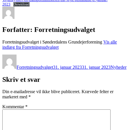
2023
Download
Forfatter:
Forretningsudvalget
Forretningsudvalget i Sønderdalens Grundejerforening
Vis alle
indlæg fra Forretningsudvalget
Forfatter
Udgivet
Kategorier
Forretningsudvalget
31. januar 2023
31. januar 2023
Nyheder
Skriv et svar
Din e-mailadresse vil ikke blive publiceret.
Krævede felter er
markeret med
*
Kommentar
*