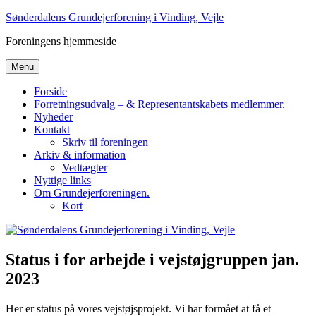
Videre
Sønderdalens Grundejerforening i Vinding, Vejle
til
Foreningens hjemmeside
indhold
Menu
Forside
Forretningsudvalg – & Representantskabets medlemmer.
Nyheder
Kontakt
Skriv til foreningen
Arkiv & information
Vedtægter
Nyttige links
Om Grundejerforeningen.
Kort
Status i for arbejde i vejstøjgruppen jan.
2023
Her er status på vores vejstøjsprojekt. Vi har formået at få et