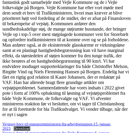
fantastisk godt samarbejde med Vejle Kommune og de i Vejle
folkevalgte på Borgen. Vejle Kommune har efter vort møde med
dem sendt et brev til Trafikministeren, hvori man kræver at blive
prioriteret højt ved fordeling af de midler, der er afsat på Finansloven
til bekæmpelse af vejstøj. Kommunen anfører den
sundhedsskadelige støj, de mange støjramte husstande, der bringer
Vejle op i top-5 over mest støjplagede kommuner vest for Storebælt
og opfordrer trafikministeren til at komme over og se på forholdene.
Man anfører også, at de eksisterende glasskærme er virkningsløse
samt at en planlagt hastighedsbegrænsning kun vil have marginal
effekt, da størstedelen af støjen kommer fra den tunge trafik, der
ikke berøres af en hastighedsbegrænsning til 90 km/t. Vi har
endvidere modtaget supporterklaringer fra både Christoffer Melson,
Birgitte Vind og Niels Flemming Hansen på Borgen. Endelig har vi
fået en rigtig god relation til Kaare Johansen, der er redaktør på
VAF. Han har allerede bragt flere grundige artikler om
vejstøjsproblemet. Sammenfattende har vores indsats i 2022 givet
pote i form af 100% opbakning til løsning af vejstøjsproblemet fra
både Vejle Kommune, de folkevalgte og VAF. Vi afventer
ministerens reaktion før vi beslutter, om vi tager til Christiansborg
for at få foretræde for bla Trafikudvalget. Vi vender tilbage, når der
er nyt i sagen
Vejstoej-brev-til-transportministeren-fra-arbejdsgruppen-15.-januar-
2023
Download
Vejstoej-brev-til-transportministeren-fra-Vejle-Kommune-6.-januar-