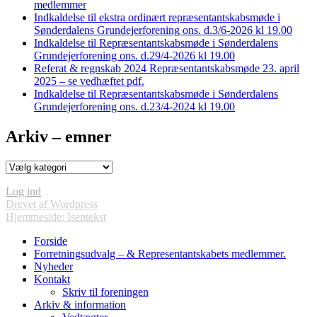
medlemmer
Indkaldelse til ekstra ordinært repræsentantskabsmøde i
Sønderdalens Grundejerforening ons. d.3/6-2026 kl 19.00
Indkaldelse til Repræsentantskabsmøde i Sønderdalens
Grundejerforening ons. d.29/4-2026 kl 19.00
Referat & regnskab 2024 Repræsentantskabsmøde 23. april
2025 – se vedhæftet pdf.
Indkaldelse til Repræsentantskabsmøde i Sønderdalens
Grundejerforening ons. d.23/4-2024 kl 19.00
Arkiv – emner
Arkiv
–
emner
Log ind
Drevet af Wordpress
Hjemmeside: Isentekst
Forside
Forretningsudvalg – & Representantskabets medlemmer.
Nyheder
Kontakt
Skriv til foreningen
Arkiv & information