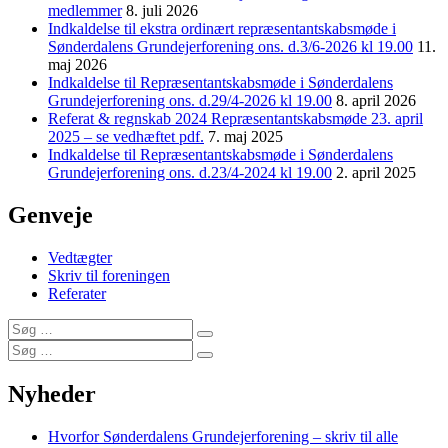
medlemmer
8. juli 2026
Indkaldelse til ekstra ordinært repræsentantskabsmøde i
Sønderdalens Grundejerforening ons. d.3/6-2026 kl 19.00
11.
maj 2026
Indkaldelse til Repræsentantskabsmøde i Sønderdalens
Grundejerforening ons. d.29/4-2026 kl 19.00
8. april 2026
Referat & regnskab 2024 Repræsentantskabsmøde 23. april
2025 – se vedhæftet pdf.
7. maj 2025
Indkaldelse til Repræsentantskabsmøde i Sønderdalens
Grundejerforening ons. d.23/4-2024 kl 19.00
2. april 2025
Genveje
Vedtægter
Skriv til foreningen
Referater
Søg
Søg
efter:
Søg
Søg
efter:
Nyheder
Hvorfor Sønderdalens Grundejerforening – skriv til alle